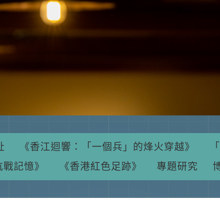
址
《香江迴響：「一個兵」的烽火穿越》
「
抗戰記憶》
《香港紅色足跡》
專題研究