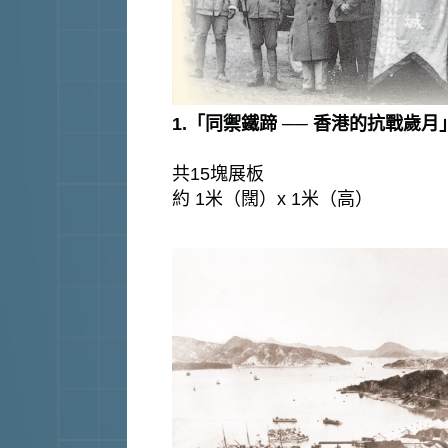
1.「同禦鐵蹄 ── 香港的抗戰歲
共15塊展板
約 1米（闊）x 1米（高）