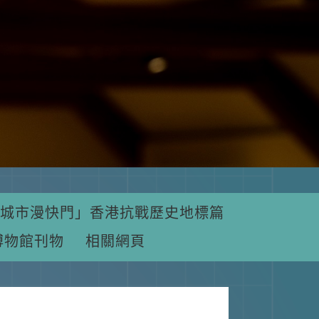
城市漫快門」香港抗戰歷史地標篇
博物館刊物
相關網頁