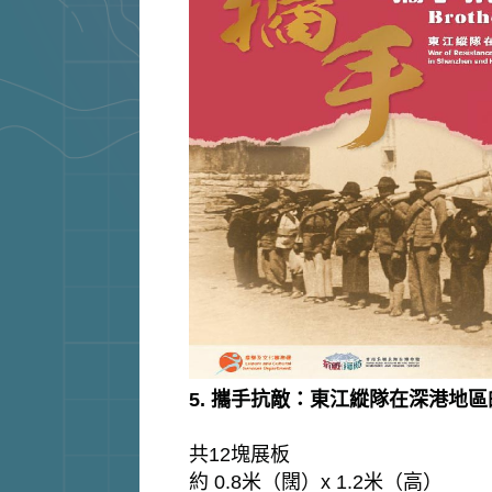
5. 攜手抗敵：東江縱隊在深港地
共12塊展板
約 0.8米（闊）x 1.2米（高）