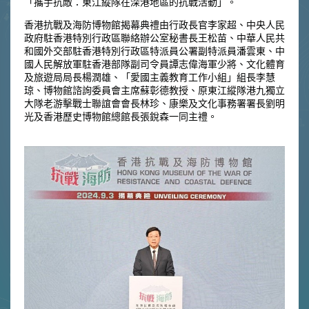
「攜手抗敵：東江縱隊在深港地區的抗戰活動」。
香港抗戰及海防博物館揭幕典禮由行政長官李家超、中央人民
政府駐香港特別行政區聯絡辦公室秘書長王松苗、中華人民共
和國外交部駐香港特別行政區特派員公署副特派員潘雲東、中
國人民解放軍駐香港部隊副司令員譚志偉海軍少將、文化體育
及旅遊局局長楊潤雄、「愛國主義教育工作小組」組長李慧
琼、博物館諮詢委員會主席蘇彰德教授、原東江縱隊港九獨立
大隊老游擊戰士聯誼會會長林珍、康樂及文化事務署署長劉明
光及香港歷史博物館總館長張銳森一同主禮。