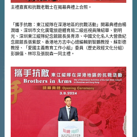
主禮嘉賓和抗戰老戰士在揭幕典禮上合照。
「攜手抗敵：東江縱隊在深港地區的抗戰活動」開幕典禮由楊
潤雄、深圳市文化廣電旅遊體育局二級巡視員陳紹華、劉明
光、深圳東江縱隊紀念館館長吳育添、中國文化名人大營救紀
念館館長張紫歆、香港地方志中心總編輯劉智鵬教授、蘇彰德
教授、「愛國主義教育工作小組」委員（歷史政經文化分組）
彭韻僖、林珍及張銳森一同主禮。