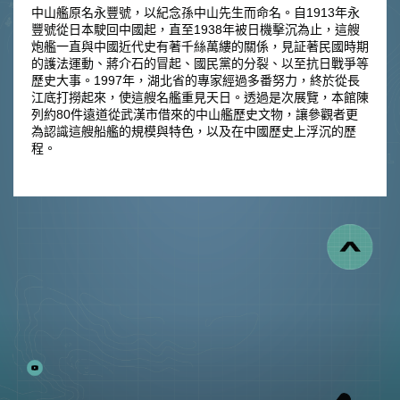
中山艦原名永豐號，以紀念孫中山先生而命名。自1913年永
豐號從日本駛回中國起，直至1938年被日機擊沉為止，這艘
炮艦一直與中國近代史有著千絲萬縷的關係，見証著民國時期
的護法運動、蔣介石的冒起、國民黨的分裂、以至抗日戰爭等
歷史大事。1997年，湖北省的專家經過多番努力，終於從長
江底打撈起來，使這艘名艦重見天日。透過是次展覽，本館陳
列約80件遠道從武漢市借來的中山艦歷史文物，讓參觀者更
為認識這艘船艦的規模與特色，以及在中國歷史上浮沉的歷
程。