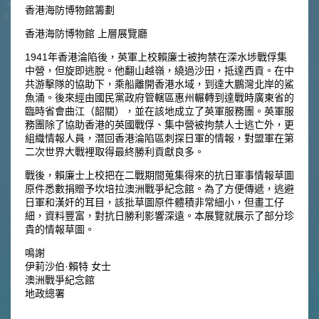
香港海防博物館籌劃
香港海防博物館 上層展覽廳
1941年香港淪陷後，英軍上校賴廉士被拘禁在深水埗戰俘集
中營，但旋即逃脫。他翻山越嶺，繞過沙田，抵達西貢。在中
共游擊隊的協助下，乘船離開香港水域，到達大鵬灣北岸的鯊
魚涌。後來經由國民黨政府管轄區惠州輾轉到達戰時廣東省的
臨時省會曲江（韶關），並在該地成立了英軍服務團。英軍服
務團除了協助香港的英國戰俘、集中營被拘禁人士逃亡外，更
組織情報人員，潛回香港淪陷區刺探日軍的情報，對盟軍在第
二次世界大戰裡取得最終勝利貢獻良多。
戰後，賴廉士上校把在二戰期間蒐集得來的抗日軍事情報草圖
原件悉數捐贈予坎培拉澳洲戰爭紀念館。為了方便傳遞，逃避
日軍和漢奸的耳目，該批草圖原件體積非常細小，但畫工仔
細，資料豐富，對抗日勝利影響深遠。本展覽就展示了部分珍
貴的情報草圖。
鳴謝
伊莉沙伯·賴特 女士
澳洲戰爭紀念館
地政總署