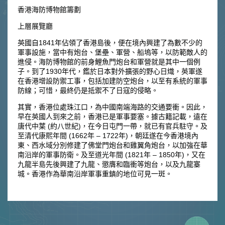
香港海防博物館籌劃
上層展覽廳
英國自1841年佔領了香港島後，便在境內興建了為數不少的
軍事設施，當中有炮台、堡壘、軍營、船塢等，以防範敵人的
進侵。海防博物館的前身鯉魚門炮台和軍營就是其中一個例
子。到了1930年代，鑑於日本對外擴張的野心日熾，英軍遂
在香港增設防禦工事，包括加建防空炮台，以至有系統的軍事
防線；可惜，最終仍是抵禦不了日寇的侵略。
其實，香港位處珠江口，為中國南端海路的交通要衝。因此，
早在英國人到來之前，香港已是軍事要塞。據古籍記載，遠在
唐代中葉 (約八世紀)，在今日屯門一帶，就已有官兵駐守。及
至清代康熙年間 (1662年 – 1722年)，朝廷遂在今香港境內
東、西水域分別修建了佛堂門炮台和雞翼角炮台，以加強在華
南沿岸的軍事防衛。及至道光年間 (1821年 – 1850年)，又在
九龍半島先後興建了九龍、懲膺和臨衝等炮台，以及九龍寨
城。香港作為華南沿岸軍事重鎮的地位可見一斑。